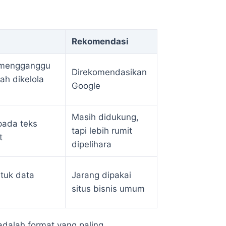
Rekomendasi
k mengganggu
Direkomendasikan
h dikelola
Google
Masih didukung,
ada teks
tapi lebih rumit
t
dipelihara
ntuk data
Jarang dipakai
situs bisnis umum
adalah format yang paling