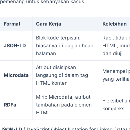
pemenang untuk kebanyakan kasus.
Format
Cara Kerja
Kelebihan
Blok kode terpisah,
Rapi, tida
JSON-LD
biasanya di bagian head
HTML, muda
halaman
dan diuji
Atribut disisipkan
Menempel p
Microdata
langsung di dalam tag
yang terliha
HTML konten
Mirip Microdata, atribut
Fleksibel u
RDFa
tambahan pada elemen
kompleks
HTML
JSON-LD
(JavaScript Object Notation for Linked Data) 