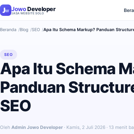
Jowo
Developer
Ber
JASA WEBSITE SOLO
Beranda
Blog
SEO
Apa Itu Schema Markup? Panduan Structur
SEO
Apa Itu Schema 
Panduan Structur
SEO
Oleh
Admin Jowo Developer
·
Kamis, 2 Juli 2026
· 13 menit b