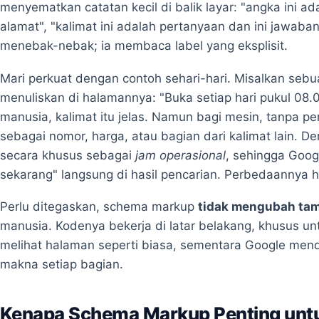
menyematkan catatan kecil di balik layar: "angka ini adal
alamat", "kalimat ini adalah pertanyaan dan ini jawaban
menebak-nebak; ia membaca label yang eksplisit.
Mari perkuat dengan contoh sehari-hari. Misalkan sebu
menuliskan di halamannya: "Buka setiap hari pukul 08.
manusia, kalimat itu jelas. Namun bagi mesin, tanpa pe
sebagai nomor, harga, atau bagian dari kalimat lain. D
secara khusus sebagai
jam operasional
, sehingga Goog
sekarang" langsung di hasil pencarian. Perbedaannya ha
Perlu ditegaskan, schema markup
tidak mengubah tam
manusia. Kodenya bekerja di latar belakang, khusus un
melihat halaman seperti biasa, sementara Google menda
makna setiap bagian.
Kenapa Schema Markup Penting unt