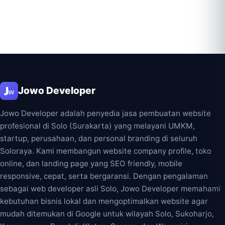
Jowo Developer
Jowo Developer adalah penyedia jasa pembuatan website
profesional di Solo (Surakarta) yang melayani UMKM,
startup, perusahaan, dan personal branding di seluruh
Soloraya. Kami membangun website company profile, toko
online, dan landing page yang SEO friendly, mobile
responsive, cepat, serta bergaransi. Dengan pengalaman
sebagai web developer asli Solo, Jowo Developer memahami
kebutuhan bisnis lokal dan mengoptimalkan website agar
mudah ditemukan di Google untuk wilayah Solo, Sukoharjo,