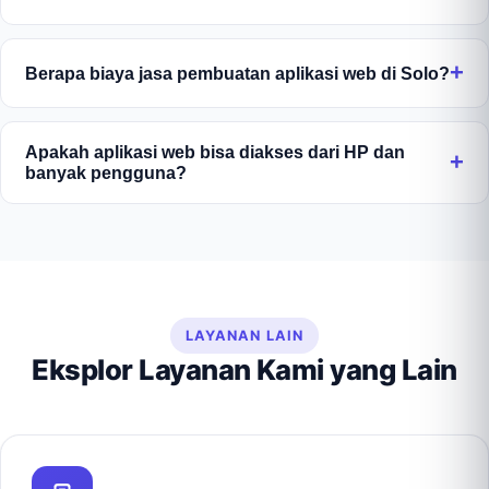
Berapa biaya jasa pembuatan aplikasi web di Solo?
Biaya jasa pembuatan aplikasi web di Solo dari
Jowo Developer mulai Rp7.500.000 dan
Apakah aplikasi web bisa diakses dari HP dan
banyak pengguna?
menyesuaikan kompleksitas fitur serta skala sistem.
Kami berikan penawaran detail setelah analisis
Bisa. Aplikasi web kami berbasis cloud sehingga
kebutuhan.
dapat diakses dari HP, tablet, maupun komputer
oleh banyak pengguna sekaligus, lengkap dengan
pengaturan hak akses sesuai peran masing-masing.
LAYANAN LAIN
Eksplor Layanan Kami yang Lain