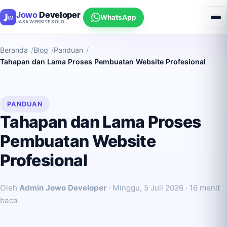
Jowo
Developer
WhatsApp
JASA WEBSITE SOLO
Beranda
Blog
Panduan
Tahapan dan Lama Proses Pembuatan Website Profesional
PANDUAN
Tahapan dan Lama Proses
Pembuatan Website
Profesional
Oleh
Admin Jowo Developer
·
Minggu, 5 Juli 2026
· 16 menit
baca