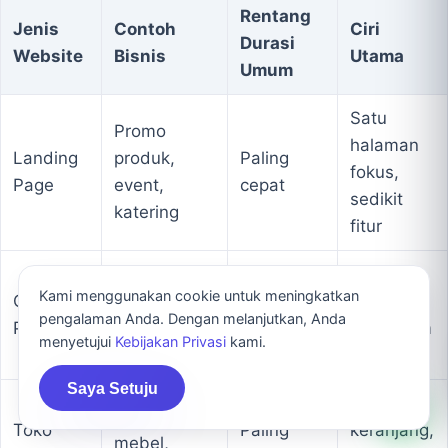
Rentang
Jenis
Contoh
Ciri
Durasi
Website
Bisnis
Utama
Umum
Satu
Promo
halaman
Landing
produk,
Paling
fokus,
Page
event,
cepat
sedikit
katering
fitur
Beberapa
Perusahaan,
Kami menggunakan cookie untuk meningkatkan
Company
halaman,
klinik,
Menengah
pengalaman Anda. Dengan melanjutkan, Anda
Profile
blog, form
sekolah
menyetujui
Kebijakan Privasi
kami.
kontak
Saya Setuju
Katalog,
Batik,
Toko
Paling
keranjang,
mebel,