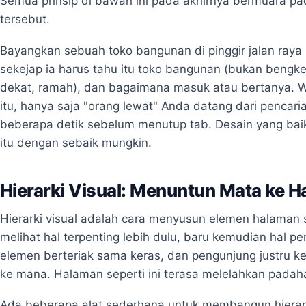
Semua prinsip di bawah ini pada akhirnya bermuara p
tersebut.
Bayangkan sebuah toko bangunan di pinggir jalan raya 
sekejap ia harus tahu itu toko bangunan (bukan bengke
dekat, ramah), dan bagaimana masuk atau bertanya. We
itu, hanya saja "orang lewat" Anda datang dari penca
beberapa detik sebelum menutup tab. Desain yang bai
itu dengan sebaik mungkin.
Hierarki Visual: Menuntun Mata ke H
Hierarki visual adalah cara menyusun elemen halaman
melihat hal terpenting lebih dulu, baru kemudian hal p
elemen berteriak sama keras, dan pengunjung justru 
ke mana. Halaman seperti ini terasa melelahkan padaha
Ada beberapa alat sederhana untuk membangun hierark