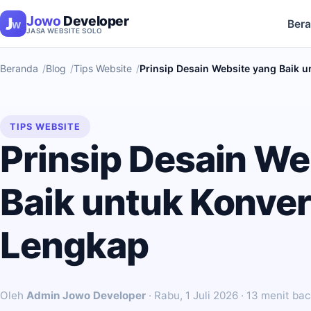
Jowo
Developer
Ber
JASA WEBSITE SOLO
Beranda
Blog
Tips Website
Prinsip Desain Website yang Baik 
TIPS WEBSITE
Prinsip Desain We
Baik untuk Konver
Lengkap
Oleh
Admin Jowo Developer
·
Rabu, 1 Juli 2026
· 13 menit ba