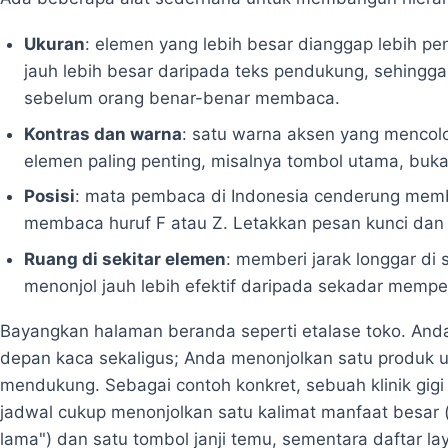
Ukuran
: elemen yang lebih besar dianggap lebih pe
jauh lebih besar daripada teks pendukung, sehingga
sebelum orang benar-benar membaca.
Kontras dan warna
: satu warna aksen yang mencol
elemen paling penting, misalnya tombol utama, bu
Posisi
: mata pembaca di Indonesia cenderung membac
membaca huruf F atau Z. Letakkan pesan kunci dan to
Ruang di sekitar elemen
: memberi jarak longgar di
menonjol jauh lebih efektif daripada sekadar memp
Bayangkan halaman beranda seperti etalase toko. And
depan kaca sekaligus; Anda menonjolkan satu produk un
mendukung. Sebagai contoh konkret, sebuah klinik gig
jadwal cukup menonjolkan satu kalimat manfaat besar 
lama") dan satu tombol janji temu, sementara daftar la