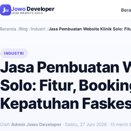
Jowo
Developer
Ber
JASA WEBSITE SOLO
Beranda
Blog
Industri
Jasa Pembuatan Website Klinik Solo: Fit
INDUSTRI
Jasa Pembuatan W
Solo: Fitur, Booki
Kepatuhan Faske
Oleh
Admin Jowo Developer
·
Sabtu, 27 Juni 2026
· 15 menit 