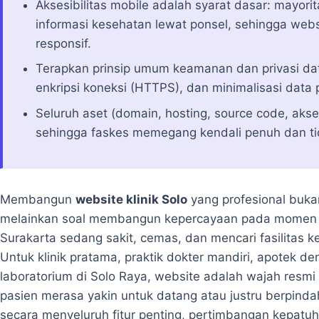
Aksesibilitas mobile adalah syarat dasar: mayor
informasi kesehatan lewat ponsel, sehingga webs
responsif.
Terapkan prinsip umum keamanan dan privasi data
enkripsi koneksi (HTTPS), dan minimalisasi data 
Seluruh aset (domain, hosting, source code, akses
sehingga faskes memegang kendali penuh dan tid
Membangun
website klinik Solo
yang profesional bukan
melainkan soal membangun kepercayaan pada momen pa
Surakarta sedang sakit, cemas, dan mencari fasilitas 
Untuk klinik pratama, praktik dokter mandiri, apotek de
laboratorium di Solo Raya, website adalah wajah resm
pasien merasa yakin untuk datang atau justru berpindah
secara menyeluruh fitur penting, pertimbangan kepat