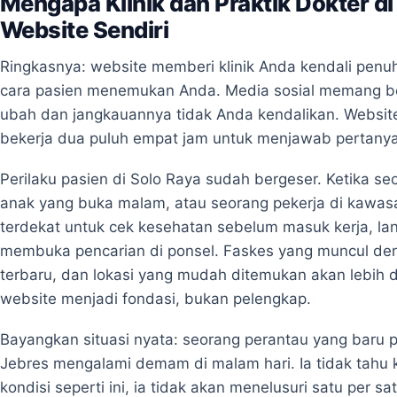
Mengapa Klinik dan Praktik Dokter 
Website Sendiri
Ringkasnya: website memberi klinik Anda kendali penuh 
cara pasien menemukan Anda. Media sosial memang be
ubah dan jangkauannya tidak Anda kendalikan. Website 
bekerja dua puluh empat jam untuk menjawab pertanyaa
Perilaku pasien di Solo Raya sudah bergeser. Ketika seo
anak yang buka malam, atau seorang pekerja di kawasa
terdekat untuk cek kesehatan sebelum masuk kerja, la
membuka pencarian di ponsel. Faskes yang muncul denga
terbaru, dan lokasi yang mudah ditemukan akan lebih da
website menjadi fondasi, bukan pelengkap.
Bayangkan situasi nyata: seorang perantau yang baru
Jebres mengalami demam di malam hari. Ia tidak tahu 
kondisi seperti ini, ia tidak akan menelusuri satu per s