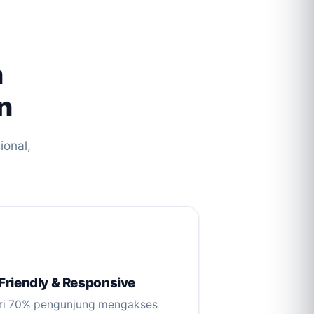
n
n
ional,
Friendly & Responsive
ari 70% pengunjung mengakses