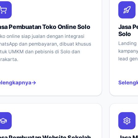
asa Pembuatan Toko Online Solo
Jasa P
Solo
ko online siap jualan dengan integrasi
Landing 
atsApp dan pembayaran, dibuat khusus
kampanye
tuk UMKM dan pebisnis di Solo dan
lead gen
rakarta.
elengkapnya
Seleng
asa Pembuatan Website Sekolah
Jasa M