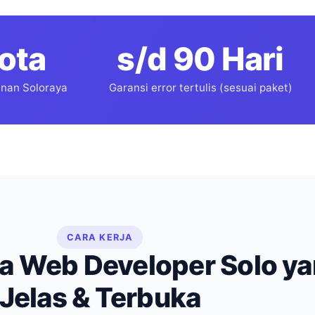
ota
s/d 90 Hari
nan Soloraya
Garansi error tertulis (sesuai paket)
CARA KERJA
ja Web Developer Solo y
Jelas & Terbuka