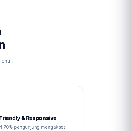
n
n
ional,
Friendly & Responsive
ari 70% pengunjung mengakses