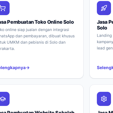
asa Pembuatan Toko Online Solo
Jasa P
Solo
ko online siap jualan dengan integrasi
Landing 
atsApp dan pembayaran, dibuat khusus
kampanye
tuk UMKM dan pebisnis di Solo dan
lead gen
rakarta.
elengkapnya
Seleng
asa Pembuatan Website Sekolah
Jasa M