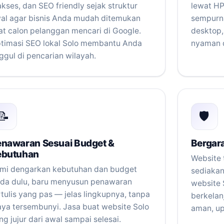
akses, dan SEO friendly sejak struktur
lewat HP
al agar bisnis Anda mudah ditemukan
sempurna
at calon pelanggan mencari di Google.
desktop
timasi SEO lokal Solo membantu Anda
nyaman d
ggul di pencarian wilayah.
📝
🛡️
enawaran Sesuai Budget &
Bergar
ebutuhan
Website t
mi dengarkan kebutuhan dan budget
sediakan
da dulu, baru menyusun penawaran
website 
rtulis yang pas — jelas lingkupnya, tanpa
berkelan
aya tersembunyi. Jasa buat website Solo
aman, up
ng jujur dari awal sampai selesai.