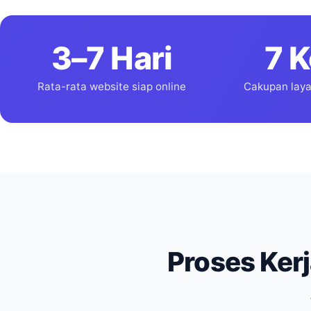
3–7 Hari
7 K
Rata-rata website siap online
Cakupan laya
Proses Ker