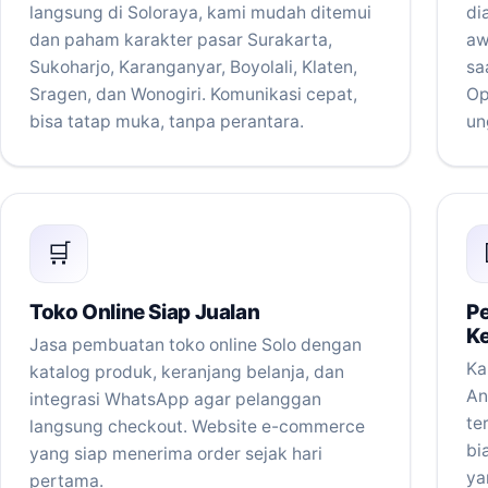
langsung di Soloraya, kami mudah ditemui
di
dan paham karakter pasar Surakarta,
aw
Sukoharjo, Karanganyar, Boyolali, Klaten,
sa
Sragen, dan Wonogiri. Komunikasi cepat,
Op
bisa tatap muka, tanpa perantara.
un
🛒
Toko Online Siap Jualan
P
K
Jasa pembuatan toko online Solo dengan
Ka
katalog produk, keranjang belanja, dan
An
integrasi WhatsApp agar pelanggan
te
langsung checkout. Website e-commerce
bi
yang siap menerima order sejak hari
ya
pertama.