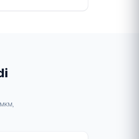
di
 UMKM,