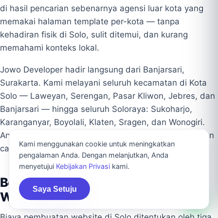
di hasil pencarian sebenarnya agensi luar kota yang
memakai halaman template per-kota — tanpa
kehadiran fisik di Solo, sulit ditemui, dan kurang
memahami konteks lokal.
Jowo Developer hadir langsung dari Banjarsari,
Surakarta. Kami melayani seluruh kecamatan di Kota
Solo — Laweyan, Serengan, Pasar Kliwon, Jebres, dan
Banjarsari — hingga seluruh Soloraya: Sukoharjo,
Karanganyar, Boyolali, Klaten, Sragen, dan Wonogiri.
Anda berkomunikasi langsung dengan tim lokal, bukan
Kami menggunakan cookie untuk meningkatkan
call center atau perantara.
pengalaman Anda. Dengan melanjutkan, Anda
menyetujui
Kebijakan Privasi
kami.
Berapa Biaya Jasa Pembuatan
Saya Setuju
Website di Solo?
Biaya pembuatan website di Solo ditentukan oleh tiga