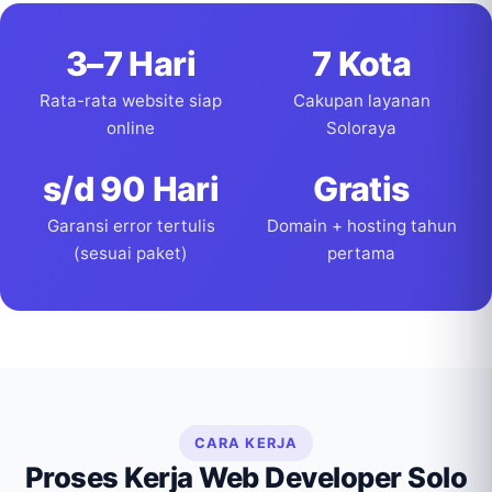
3–7 Hari
7 Kota
Rata-rata website siap
Cakupan layanan
online
Soloraya
s/d 90 Hari
Gratis
Garansi error tertulis
Domain + hosting tahun
(sesuai paket)
pertama
CARA KERJA
Proses Kerja Web Developer Solo