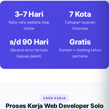
3–7 Hari
7 Kota
Rata-rata website siap
Cakupan layanan
online
Soloraya
s/d 90 Hari
Gratis
Garansi error tertulis
Domain + hosting tahun
(sesuai paket)
pertama
CARA KERJA
Proses Kerja Web Developer Solo