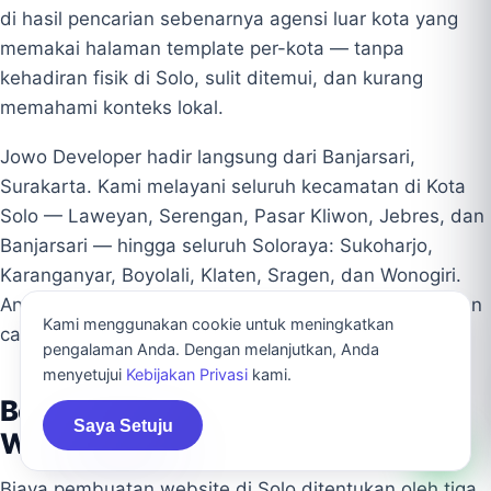
di hasil pencarian sebenarnya agensi luar kota yang
memakai halaman template per-kota — tanpa
kehadiran fisik di Solo, sulit ditemui, dan kurang
memahami konteks lokal.
Jowo Developer hadir langsung dari Banjarsari,
Surakarta. Kami melayani seluruh kecamatan di Kota
Solo — Laweyan, Serengan, Pasar Kliwon, Jebres, dan
Banjarsari — hingga seluruh Soloraya: Sukoharjo,
Karanganyar, Boyolali, Klaten, Sragen, dan Wonogiri.
Anda berkomunikasi langsung dengan tim lokal, bukan
Kami menggunakan cookie untuk meningkatkan
call center atau perantara.
pengalaman Anda. Dengan melanjutkan, Anda
menyetujui
Kebijakan Privasi
kami.
Berapa Biaya Jasa Pembuatan
Saya Setuju
Website di Solo?
Biaya pembuatan website di Solo ditentukan oleh tiga