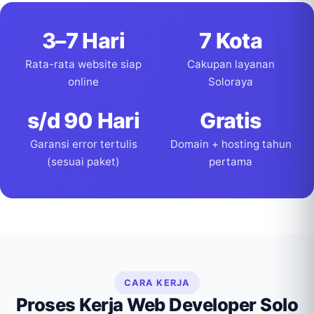
3–7 Hari
7 Kota
Rata-rata website siap
Cakupan layanan
online
Soloraya
s/d 90 Hari
Gratis
Garansi error tertulis
Domain + hosting tahun
(sesuai paket)
pertama
CARA KERJA
Proses Kerja Web Developer Solo