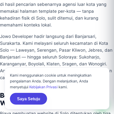
di hasil pencarian sebenarnya agensi luar kota yang
memakai halaman template per-kota — tanpa
kehadiran fisik di Solo, sulit ditemui, dan kurang
memahami konteks lokal.
Jowo Developer hadir langsung dari Banjarsari,
Surakarta. Kami melayani seluruh kecamatan di Kota
Solo — Laweyan, Serengan, Pasar Kliwon, Jebres, dan
Banjarsari — hingga seluruh Soloraya: Sukoharjo,
Karanganyar, Boyolali, Klaten, Sragen, dan Wonogiri.
Anda berkomunikasi langsung dengan tim lokal, bukan
Kami menggunakan cookie untuk meningkatkan
call center atau perantara.
pengalaman Anda. Dengan melanjutkan, Anda
menyetujui
Kebijakan Privasi
kami.
Berapa Biaya Jasa Pembuatan
Saya Setuju
Website di Solo?
Biaya pembuatan website di Solo ditentukan oleh tiga