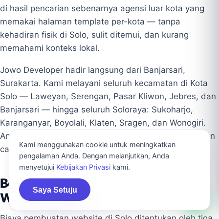
di hasil pencarian sebenarnya agensi luar kota yang
memakai halaman template per-kota — tanpa
kehadiran fisik di Solo, sulit ditemui, dan kurang
memahami konteks lokal.
Jowo Developer hadir langsung dari Banjarsari,
Surakarta. Kami melayani seluruh kecamatan di Kota
Solo — Laweyan, Serengan, Pasar Kliwon, Jebres, dan
Banjarsari — hingga seluruh Soloraya: Sukoharjo,
Karanganyar, Boyolali, Klaten, Sragen, dan Wonogiri.
Anda berkomunikasi langsung dengan tim lokal, bukan
Kami menggunakan cookie untuk meningkatkan
call center atau perantara.
pengalaman Anda. Dengan melanjutkan, Anda
menyetujui
Kebijakan Privasi
kami.
Berapa Biaya Jasa Pembuatan
Saya Setuju
Website di Solo?
Biaya pembuatan website di Solo ditentukan oleh tiga