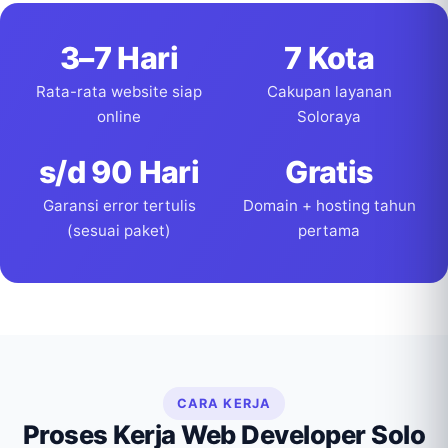
3–7 Hari
7 Kota
Rata-rata website siap
Cakupan layanan
online
Soloraya
s/d 90 Hari
Gratis
Garansi error tertulis
Domain + hosting tahun
(sesuai paket)
pertama
CARA KERJA
Proses Kerja Web Developer Solo